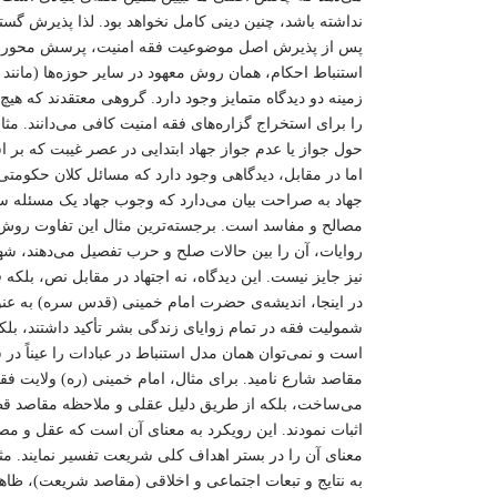
نداشته باشد، چنین دینی کامل نخواهد بود. لذا پذیرش گ
پس از پذیرش اصل موضوعیت فقه امنیت، پرسش محوری به م
استنباط احکام، همان روش معهود در سایر حوزه‌ها (مانند
زمینه دو دیدگاه متمایز وجود دارد. گروهی معتقدند که هی
را برای استخراج گزاره‌های فقه امنیت کافی می‌دانند. مث
حول جواز یا عدم جواز جهاد ابتدایی در عصر غیبت که بر
اما در مقابل، دیدگاهی وجود دارد که مسائل کلان حکومتی و
جهاد به صراحت بیان می‌دارد که وجوب جهاد یک مسئله سی
مصالح و مفاسد است. برجسته‌ترین مثال این تفاوت روش، 
روایات، آن را بین حالات صلح و حرب تفصیل می‌دهند، شهید
نیز جایز نیست. این دیدگاه، نه اجتهاد در مقابل نص، بلک
در اینجا، اندیشه‌ی حضرت امام خمینی (قدس سره) به عنوان
شمولیت فقه در تمام زوایای زندگی بشر تأکید داشتند، بل
است و نمی‌توان همان مدل استنباط در عبادات را عیناً در 
مقاصد شارع نامید. برای مثال، امام خمینی (ره) ولایت فقی
می‌ساخت، بلکه از طریق دلیل عقلی و ملاحظه مقاصد قط
اثبات نمودند. این رویکرد به معنای آن است که عقل و مصل
معنای آن را در بستر اهداف کلی شریعت تفسیر نمایند. مثا
به نتایج و تبعات اجتماعی و اخلاقی (مقاصد شریعت)، ظاه