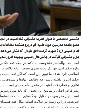
نشستی تخصصی با عنوان نظریه حکمرانی فقه امنیت در اندیش
عضو جامعه مدرسین حوزه علمیه قم در پژوهشکده مطالعات بنیا
امام خمینی (ره) صورت گرفت؛ افق تازه‌ای که نشان می‌دهد چگو
برای حکمرانی کارآمد در چالش‌های امنیتی پیچیده امروز تبدی
آیت الله ابوالقاسم علیدوست، با تاکید بر اینکه فقه ح
واژه حکمرانی، تنها یک بحث نظری نیست، بلکه دلالت بر ق
اسلامی دارد. هدف ما تبیین این است که اگر فقه امنیت ب
حکمرانی را داشته باشد، چه وظایف، نهادها و سنت‌هایی را 
نظری و عملی فقه امنیت از منظر امام خمینی است، با این
پیش‌فرض اصلی و بنیادین این بحث – که باید مورد پذیرش
است. این مفروض، در مقابل دیدگاه‌هایی است که اساساً 
شریعت، در این زمینه نیز ساکت است. مثال فقه هسته‌ای ک
می‌دهد که چالش اصلی ما تبیین همین نکته‌ی بنیادی است: