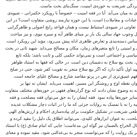
ستردگی شریعت به حوزه‌ی امنیت، سنگ‌بنای بحث ماست.
یان می‌آید: آیا در فقه امنیت – خصوصاً با رویکرد حکمرانی – شیوه‌ی
 عبادات و معاملات) است، یا این حوزه نیازمند روشی متفاوت است؟ در این
چ تفاوتی در شیوه‌ی استنباط نیست و همان قواعد رایج اصولی و ظاهرگرایی
ال وجوب جهاد سالی یک بار بر مبنای ظاهر آیه و سیره نبوی، و نیز مباحث
 اساس دسته‌بندی و تعارض ظاهری ادله پیش می‌رود، مؤید این رویکرد است.
 امنیتی را تابع متغیرهای زمان، مکان و مصالح می‌داند. شهید ثانی در بحث
اسی و اجتماعی است و نمی‌تواند حکمی کلی و ثابت باشد؛ بلکه تابع
بحث بیع سلاح به دشمنان دین است. در حالی که فقها به استناد ظواهر
 اول تأکید دارد که اگر بیع سلاح منجر به تقویت کفر شود، حتی در صلح
ه فهم عمیق‌تری از نص در پرتو مقاصد شارع و مصالح علیای جامعه است.
 نقطه اوج و روشنگر این مسیر، اهمیت می‌یابد. ایشان نه تنها بر
که به وضوح نشان دادند که نوع گزاره‌های فقهی در حوزه‌های مختلف متفاوت
سایر حوزه‌ها پیاده نمود. فقه ایشان را به حق می‌توان فقه مصلحت و فقه
ه را نه با تمسک به روایات جزئی که ما را در اثبات دچار مشکلات عدیده
عی شریعت در تشکیل حکومت برای پیاده‌سازی احکام و ارزش‌های الهی
حت، به عنوان ابزارهای کلیدی، می‌توانند اطلاق یک دلیل را مقید کرده و
ل الخراج بالضمان نیز گواه این مدعاست؛ جایی که امام صادق (ع) با استناد
ر یک روایت را که می‌توانست منجر به بی‌عدالتی شود، مقید نموده و معنای