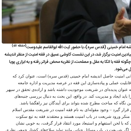
(حفظه الله)
ه امام خمینی (قدس سره)، با حضور آیت الله ابوالقاسم علیدوست
دین امنیت برگزار شد، در این نشست کاوشی عمیق در فقه امنیت از منظر اندیشه
نه فقه با اتکا به عقل و مصلحت، از نظریه محض فراتر رفته و به ابزاری پویا
ل می‌شود.
کمرانی امنیت حاصل اندیشه امام خمینی (قدس سره) است، عنوان کرد که
ابلیت عملی و پیاده‌سازی این فقه در عرصه مدیریت و اداره جامعه
ه عنوان پدیده‌ای در شریعت موجودیت داشته باشد و اراده‌ی تحقق در سپهر
باید ایجاد و مدیریت کند. در واقع، این بحث به دنبال بررسی جنبه‌های
 نگاه که مباحث مطرح شده بتواند برای آیندگان نیز راهگشا باشد.
 قرار گیرد – وجود مقوله‌ای به نام فقه امنیت در شریعت مقدس اسلام
منکر ورود شریعت در باب امنیت هستند و معتقدند فقه به تبع سکوت
ه با لحن استفهام و استبعاد مورد انتقاد قرار گرفت، به خوبی نشان
 اگر شریعت در باب مسائل حیاتی مانند تولید سلاح‌های کشتار جمعی نظری