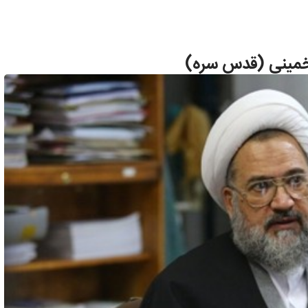
 خمینی (قدس سره)